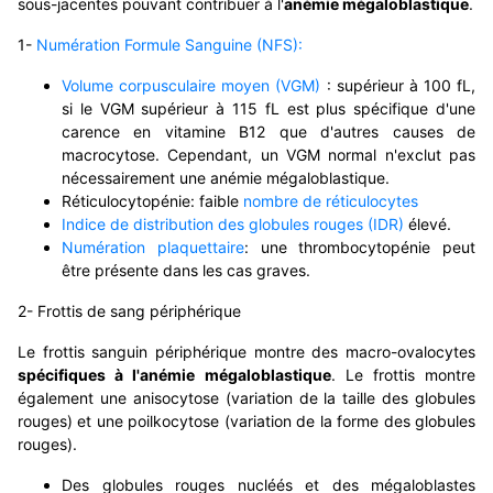
sous-jacentes pouvant contribuer à l'
anémie mégaloblastique
.
1-
Numération Formule Sanguine (NFS):
Volume corpusculaire moyen (VGM)
: supérieur à 100 fL,
si le VGM supérieur à 115 fL est plus spécifique d'une
carence en vitamine B12 que d'autres causes de
macrocytose. Cependant, un VGM normal n'exclut pas
nécessairement une anémie mégaloblastique.
Réticulocytopénie: faible
nombre de réticulocytes
Indice de distribution des globules rouges (IDR)
élevé.
Numération plaquettaire
: une thrombocytopénie peut
être présente dans les cas graves.
2- Frottis de sang périphérique
Le frottis sanguin périphérique montre des macro-ovalocytes
spécifiques à l'anémie mégaloblastique
. Le frottis montre
également une anisocytose (variation de la taille des globules
rouges) et une poilkocytose (variation de la forme des globules
rouges).
Des globules rouges nucléés et des mégaloblastes