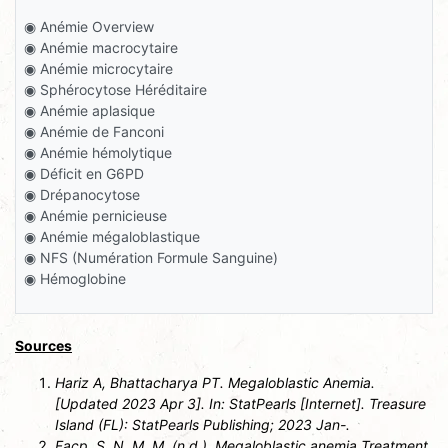
◉ Anémie Overview
◉ Anémie macrocytaire
◉ Anémie microcytaire
◉ Sphérocytose Héréditaire
◉ Anémie aplasique
◉ Anémie de Fanconi
◉ Anémie hémolytique
◉ Déficit en G6PD
◉ Drépanocytose
◉ Anémie pernicieuse
◉ Anémie mégaloblastique
◉ NFS (Numération Formule Sanguine)
◉ Hémoglobine
Sources
Hariz A, Bhattacharya PT. Megaloblastic Anemia.
[Updated 2023 Apr 3]. In: StatPearls [Internet]. Treasure
Island (FL): StatPearls Publishing; 2023 Jan-.
Facp, S. N. M. M. (n.d.). Megaloblastic anemia Treatment