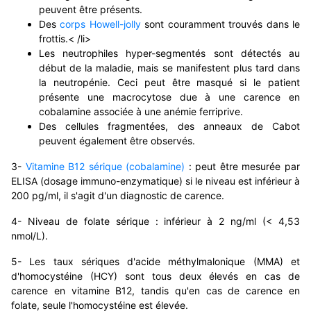
peuvent être présents.
Des
corps Howell-jolly
sont couramment trouvés dans le
frottis.< /li>
Les neutrophiles hyper-segmentés sont détectés au
début de la maladie, mais se manifestent plus tard dans
la neutropénie. Ceci peut être masqué si le patient
présente une macrocytose due à une carence en
cobalamine associée à une anémie ferriprive.
Des cellules fragmentées, des anneaux de Cabot
peuvent également être observés.
3-
Vitamine B12 sérique (cobalamine)
: peut être mesurée par
ELISA (dosage immuno-enzymatique) si le niveau est inférieur à
200 pg/ml, il s'agit d'un diagnostic de carence.
4- Niveau de folate sérique : inférieur à 2 ng/ml (< 4,53
nmol/L).
5- Les taux sériques d'acide méthylmalonique (MMA) et
d'homocystéine (HCY) sont tous deux élevés en cas de
carence en vitamine B12, tandis qu'en cas de carence en
folate, seule l'homocystéine est élevée.