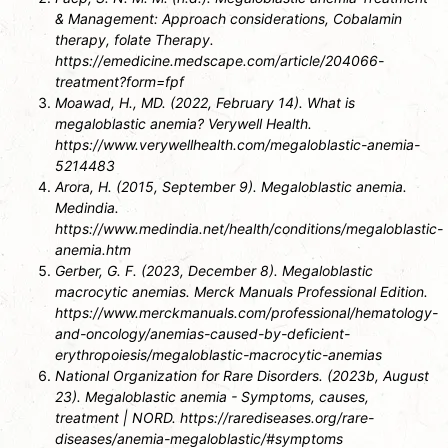
& Management: Approach considerations, Cobalamin
therapy, folate Therapy.
https://emedicine.medscape.com/article/204066-
treatment?form=fpf
Moawad, H., MD. (2022, February 14). What is
megaloblastic anemia? Verywell Health.
https://www.verywellhealth.com/megaloblastic-anemia-
5214483
Arora, H. (2015, September 9). Megaloblastic anemia.
Medindia.
https://www.medindia.net/health/conditions/megaloblastic-
anemia.htm
Gerber, G. F. (2023, December 8). Megaloblastic
macrocytic anemias. Merck Manuals Professional Edition.
https://www.merckmanuals.com/professional/hematology-
and-oncology/anemias-caused-by-deficient-
erythropoiesis/megaloblastic-macrocytic-anemias
National Organization for Rare Disorders. (2023b, August
23). Megaloblastic anemia - Symptoms, causes,
treatment | NORD. https://rarediseases.org/rare-
diseases/anemia-megaloblastic/#symptoms