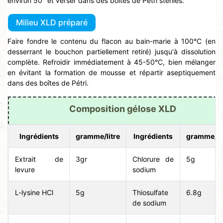
environ 50° et verser dans des boîtes de Pétri stériles.
Milieu XLD préparé
Faire fondre le contenu du flacon au bain-marie à 100°C (en
desserrant le bouchon partiellement retiré) jusqu'à dissolution
complète. Refroidir immédiatement à 45-50°C, bien mélanger
en évitant la formation de mousse et répartir aseptiquement
dans des boîtes de Pétri.
Composition gélose XLD
Ingrédients
gramme/litre
Ingrédients
gramme/li
Extrait de
3gr
Chlorure de
5g
levure
sodium
L-lysine HCl
5g
Thiosulfate
6.8g
de sodium