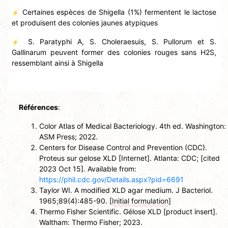
Certaines espèces de Shigella (1%) fermentent le lactose
⚡
et produisent des colonies jaunes atypiques
S. Paratyphi A, S. Choleraesuis, S. Pullorum et S.
⚡
Gallinarum peuvent former des colonies rouges sans H2S,
ressemblant ainsi à Shigella
Références
:
Color Atlas of Medical Bacteriology. 4th ed. Washington:
ASM Press; 2022.
Centers for Disease Control and Prevention (CDC).
Proteus sur gelose XLD [Internet]. Atlanta: CDC; [cited
2023 Oct 15]. Available from:
https://phil.cdc.gov/Details.aspx?pid=6691
Taylor WI. A modified XLD agar medium. J Bacteriol.
1965;89(4):485-90.
[Initial formulation]
Thermo Fisher Scientific. Gélose XLD [product insert].
Waltham: Thermo Fisher; 2023.