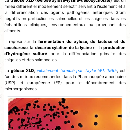
La
Gélose XLD (Gélose xylose-lysine-désoxycholate)
est un
milieu différentiel modérément sélectif servant à l'isolement et à
la différenciation des agents pathogènes entériques Gram
négatifs en particulier les salmonelles et les shigelles dans les
échantillons cliniques, environnementaux ou provenant des
aliments.
Il repose sur la
fermentation du xylose, du lactose et du
saccharose
, la
décarboxylation de la lysine
et la
production
d'hydrogène sulfuré
pour la différenciation primaire des
shigelles et des salmonelles.
La
gélose XLD
,
initialement formulé par Taylor W.I. 1965
, est
l’un des milieux recommandés dans la Pharmacopée américaine
(USP) et européenne (EP) pour le dénombrement des
microorganismes.