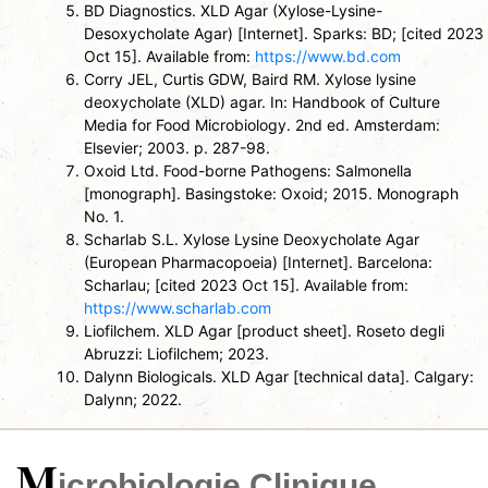
BD Diagnostics. XLD Agar (Xylose-Lysine-
Desoxycholate Agar) [Internet]. Sparks: BD; [cited 2023
Oct 15]. Available from:
https://www.bd.com
Corry JEL, Curtis GDW, Baird RM. Xylose lysine
deoxycholate (XLD) agar. In: Handbook of Culture
Media for Food Microbiology. 2nd ed. Amsterdam:
Elsevier; 2003. p. 287-98.
Oxoid Ltd. Food-borne Pathogens: Salmonella
[monograph]. Basingstoke: Oxoid; 2015. Monograph
No. 1.
Scharlab S.L. Xylose Lysine Deoxycholate Agar
(European Pharmacopoeia) [Internet]. Barcelona:
Scharlau; [cited 2023 Oct 15]. Available from:
https://www.scharlab.com
Liofilchem. XLD Agar [product sheet]. Roseto degli
Abruzzi: Liofilchem; 2023.
Dalynn Biologicals. XLD Agar [technical data]. Calgary:
Dalynn; 2022.
M
icrobiologie Clinique