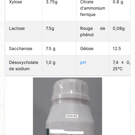
Xylose
3.75g
Citrate
0.8 g
d'ammonium
ferrique
Lactose
7.5g
Rouge de
0,08g
phénol
Saccharose
7.5 g
Gélose
12.5
Désoxycholate
1,0 g
pH
7,4 ± 0,2
de sodium
25°C