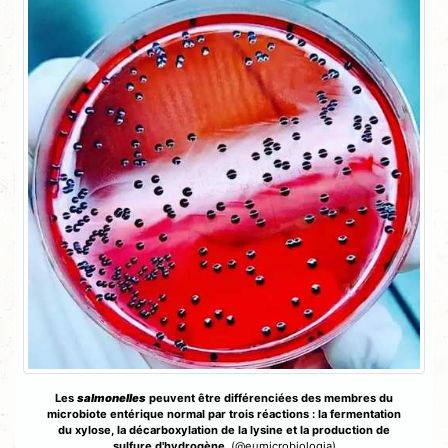
Les
salmonelles
peuvent être différenciées des membres du
microbiote entérique normal par trois réactions : la fermentation
du xylose, la décarboxylation de la lysine et la production de
sulfure d'hydrogène.
(@eumicrobiologia)